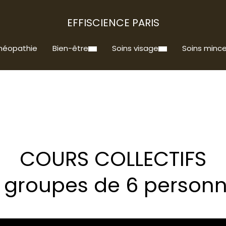
EFFISCIENCE PARIS
héopathie
Bien-être
Soins visage
Soins mince
COURS COLLECTIFS
 groupes de 6 person