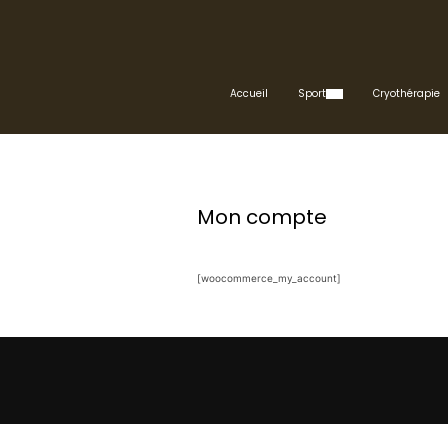
Accueil
Sport
Cryothérapie
Mon compte
[woocommerce_my_account]