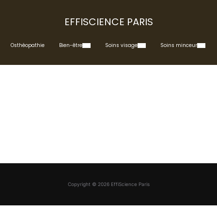
EFFISCIENCE PARIS
Osthéopathie
Bien-être
Soins visage
Soins minceur
Copyright © 2026 EffiScience Paris